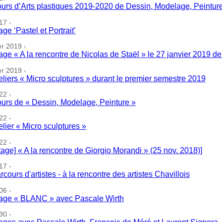
urs d’Arts plastiques 2019-2020 de Dessin, Modelage, Peintur
17 -
age ‘Pastel et Portrait’
er 2019 -
age « A la rencontre de Nicolas de Staël » le 27 janvier 2019 d
er 2019 -
eliers « Micro sculptures » durant le premier semestre 2019
22 -
urs de « Dessin, Modelage, Peinture »
22 -
elier « Micro sculptures »
22 -
tage] « A la rencontre de Giorgio Morandi » (25 nov. 2018)]
17 -
rcours d'artistes - à la rencontre des artistes Chavillois
06 -
age « BLANC » avec Pascale Wirth
30 -