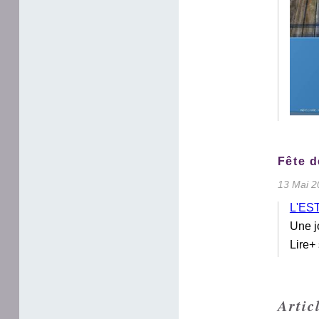
Fête d
13 Mai 2
L'ES
Une j
Lire+
Artic