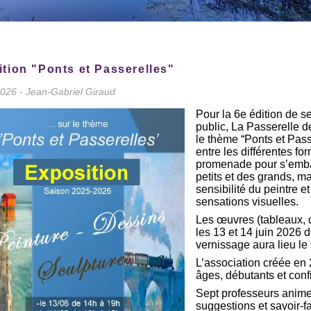
tion "Ponts et Passerelles"
2026 - Jean-Gabriel Giraud
Pour la 6e édition de s
public, La Passerelle d
le thème “Ponts et Passe
entre les différentes fo
promenade pour s’embar
petits et des grands, m
sensibilité du peintre e
sensations visuelles.
Les œuvres (tableaux, 
les 13 et 14 juin 2026 
vernissage aura lieu le
L’association créée en
âges, débutants et conf
Sept professeurs animen
suggestions et savoir-f