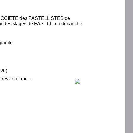
a SOCIETE des PASTELLISTES de
our des stages de PASTEL, un dimanche
panile
évu)
e très confirmé…