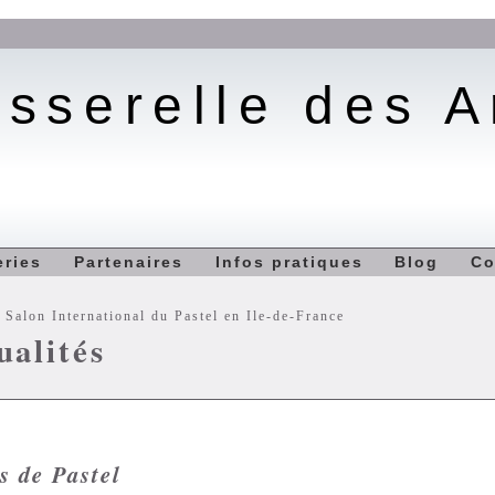
sserelle des A
eries
Partenaires
Infos pratiques
Blog
Co
 Salon International du Pastel en Ile-de-France
ualités
s de Pastel