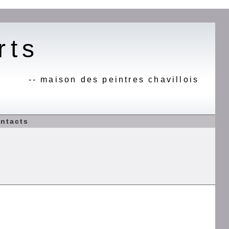
rts
-- maison des peintres chavillois
ntacts