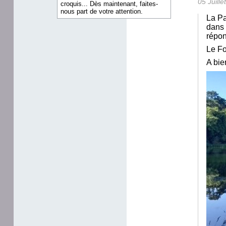
05 Juill
croquis... Dès maintenant, faites-
nous part de votre attention.
La Pa
dans 
répon
Le Fo
A bie