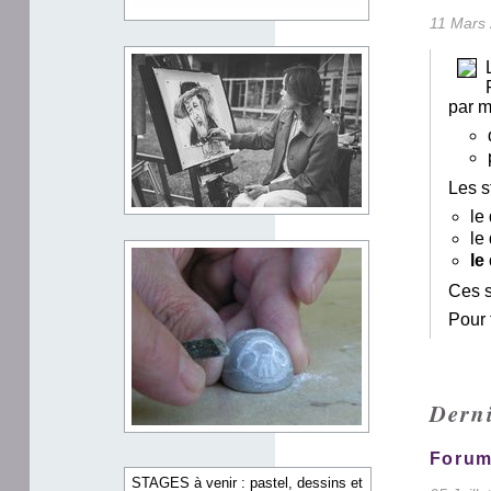
11 Mars 
par m
Les s
le
le
le
Ces s
Pour 
Derni
Forum
STAGES à venir : pastel, dessins et