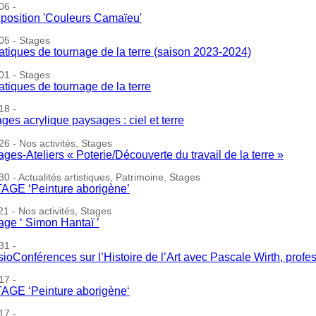
06 -
position 'Couleurs Camaïeu'
05 - Stages
atiques de tournage de la terre (saison 2023-2024)
01 - Stages
atiques de tournage de la terre
18 -
ages acrylique paysages : ciel et terre
6 - Nos activités, Stages
ages-Ateliers « Poterie/Découverte du travail de la terre »
0 - Actualités artistiques, Patrimoine, Stages
AGE ‘Peinture aborigène’
1 - Nos activités, Stages
age ‘ Simon Hantaï ’
31 -
sioConférences sur l’Histoire de l’Art avec Pascale Wirth, profe
17 -
AGE ‘Peinture aborigène‘
17 -