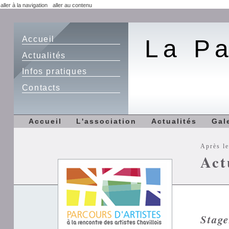
aller à la navigation
aller au contenu
Accueil
La Pa
Actualités
Infos pratiques
Contacts
Accueil
L'association
Actualités
Gal
Après le
Act
Stage