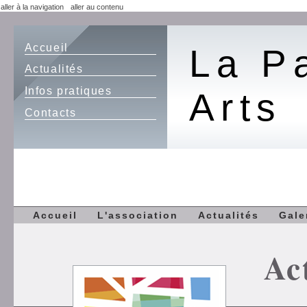
aller à la navigation
aller au contenu
Accueil
La P
Actualités
Infos pratiques
Arts
Contacts
Accueil
L'association
Actualités
Gale
Ac