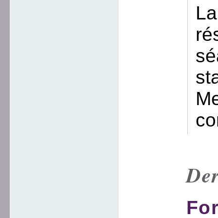
La
ré
sé
st
Me
co
Der
Fo