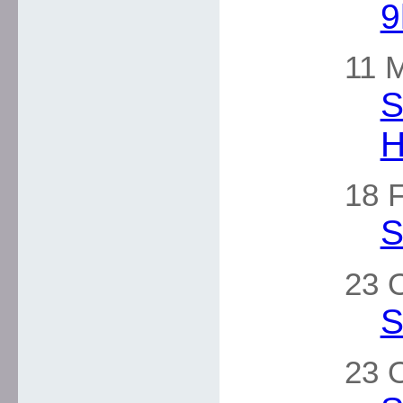
9
11 
S
H
18 F
S
23 
S
23 