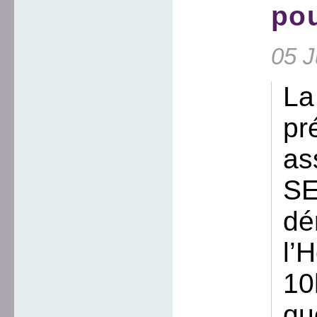
pou
05 J
La
pr
as
SE
dé
l’
10
qu