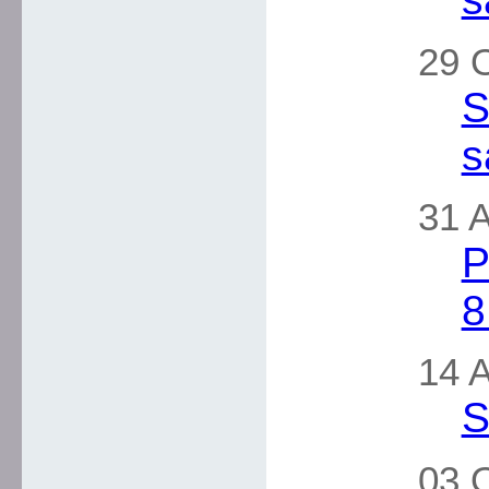
29 
S
s
31 A
P
8
14 A
S
03 O