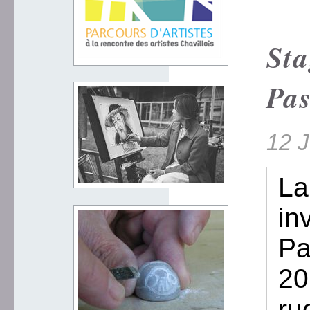
Sta
Pas
12 J
La
in
Pa
20
ru