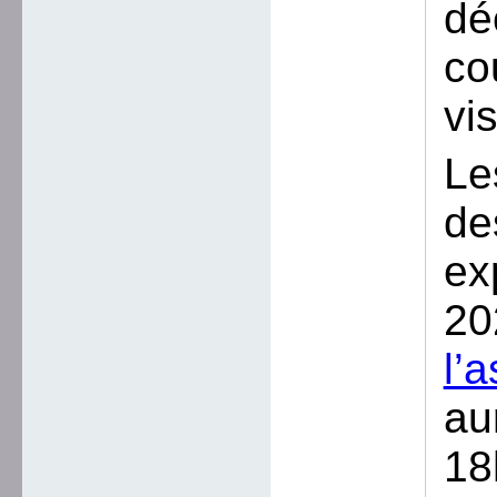
dé
co
vi
Le
de
ex
20
l’
au
18