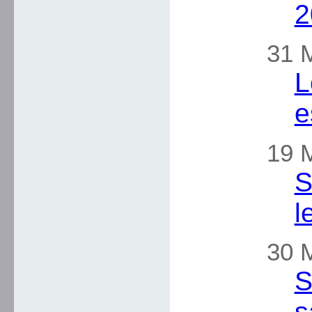
2
31 M
L
e
19 M
S
l
30 
S
s