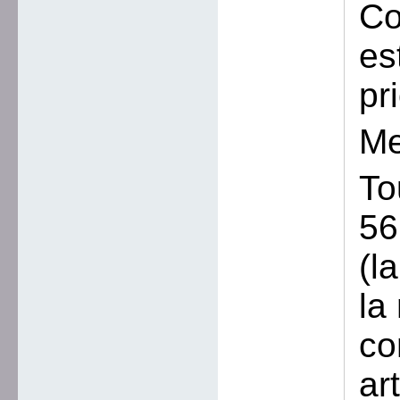
Co
es
pri
Me
To
56
(l
la
co
ar