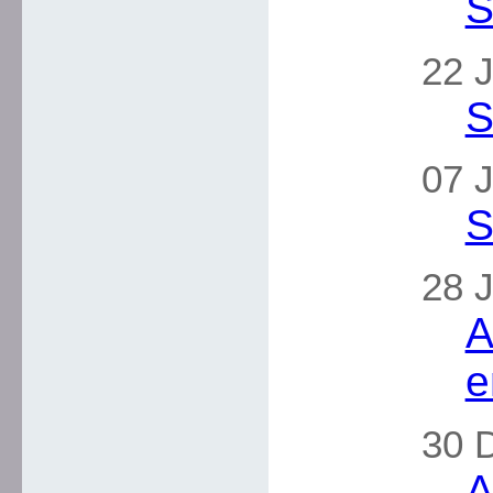
S
22 J
S
07 J
S
28 J
A
e
30 
A