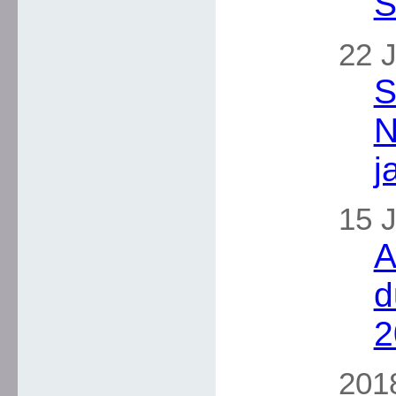
S
22 J
S
N
j
15 J
A
d
2
2018