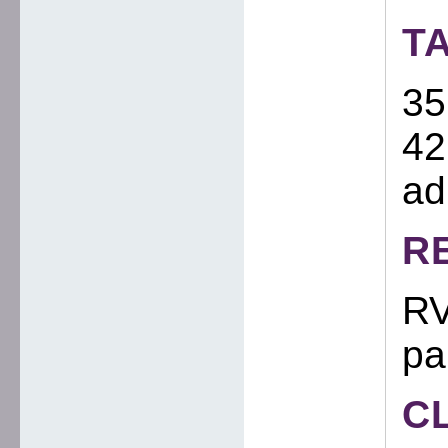
T
35
42
ad
R
RV
pa
C