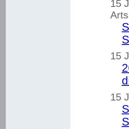
15 J
Arts
S
S
15 J
2
d
15 J
S
S