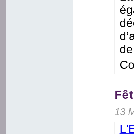
ég
dé
d’
de
Co
Fêt
13 M
L'