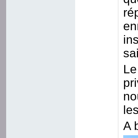
ré
en
in
sa
Le
pr
no
le
A 