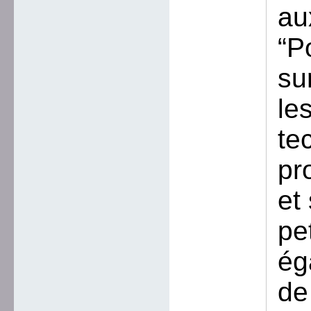
au
“P
su
le
te
pr
et
pe
ég
de