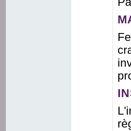
Pa
M
Fe
cr
in
pr
I
L'
rè