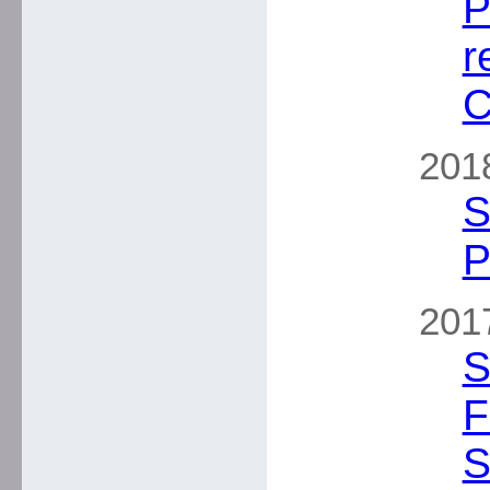
P
r
C
2018
S
P
2017
S
F
S