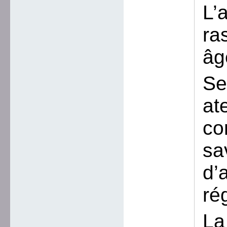
L’
ra
âg
Se
at
co
sa
d’
ré
La