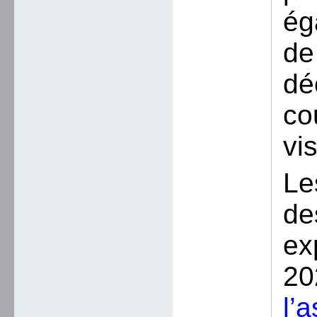
ég
de
dé
co
vi
Le
de
ex
20
l’