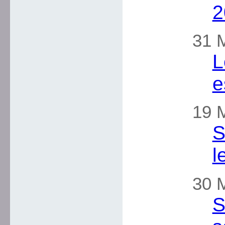
2
31 M
L
e
19 M
S
l
30 
S