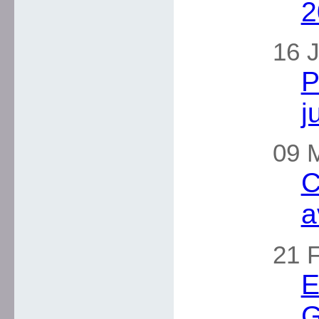
2
16 J
P
j
09 M
C
a
21 F
E
G