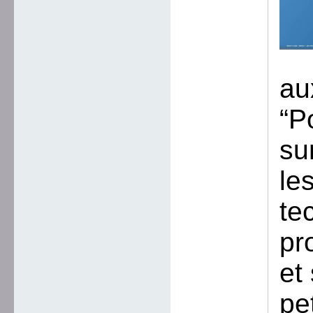
au
“P
su
le
te
pr
et
pe