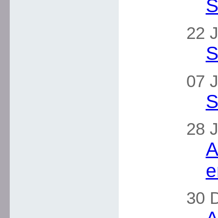
S
22 J
S
07 J
S
28 J
A
e
30 