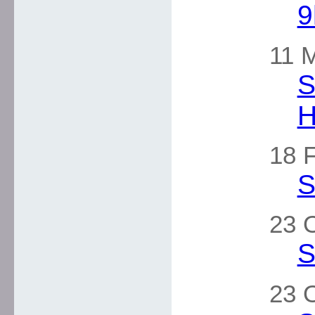
9
11 
S
H
18 F
S
23 
S
23 