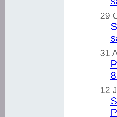
s
29 
S
s
31 A
P
8
12 J
S
P