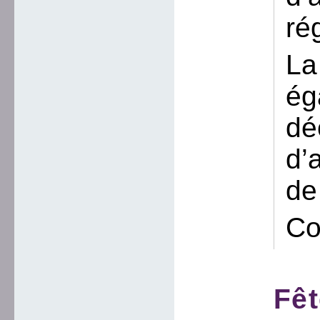
ré
La
ég
dé
d’
de
Co
Fêt