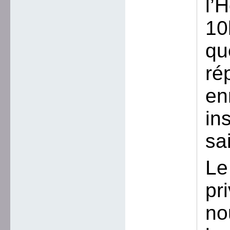
l’
10
qu
ré
en
in
sa
Le
pr
no