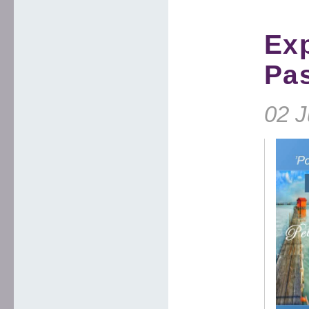
Exp
Pas
02 J