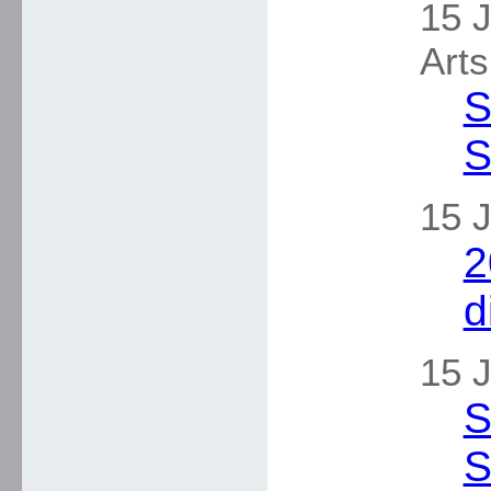
15 J
Arts
S
S
15 J
2
d
15 J
S
S