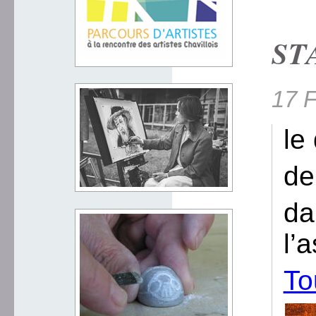
STA
17 F
le
de
da
l’
To