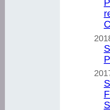
P
r
C
2018
S
P
2017
S
F
S