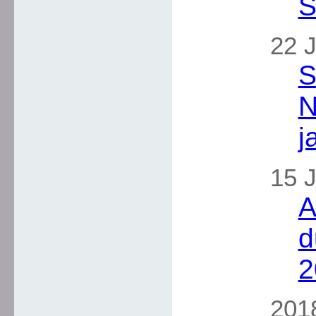
S
22 J
S
N
j
15 J
A
d
2
2018