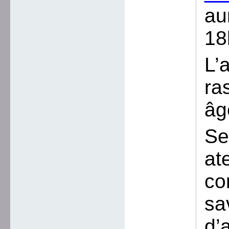
au
18
L’
ra
âg
Se
at
co
sa
d’