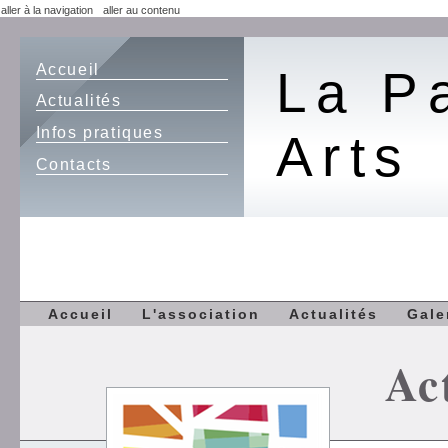
aller à la navigation
aller au contenu
Accueil
La P
Actualités
Infos pratiques
Arts
Contacts
Accueil
L'association
Actualités
Gale
Ac