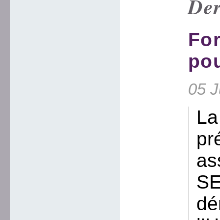
Der
Fo
pou
05 J
La
pr
as
SE
dé