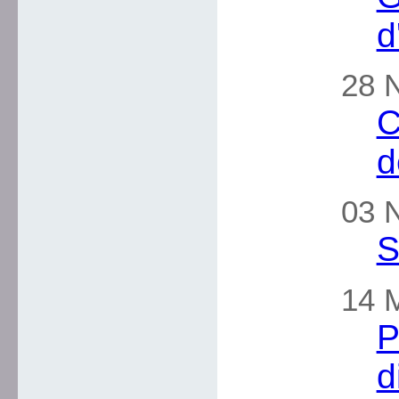
d
28 
C
d
03 
S
14 M
P
d