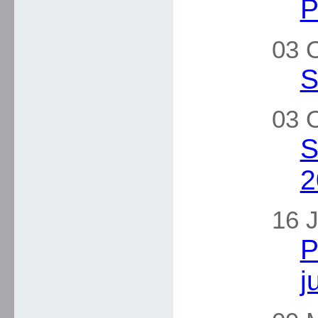
P
03 O
S
03 O
S
2
16 J
P
j