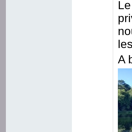
Le
pr
no
le
A 