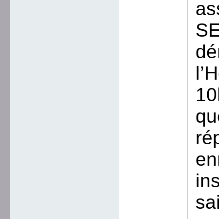
as
SE
dé
l’
10
qu
ré
en
in
sa