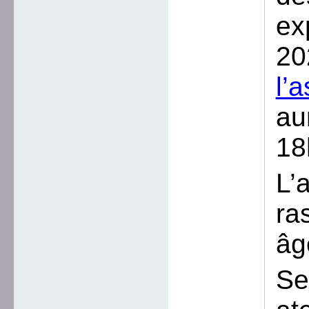
ex
20
l’
au
18
L’
ra
âg
Se