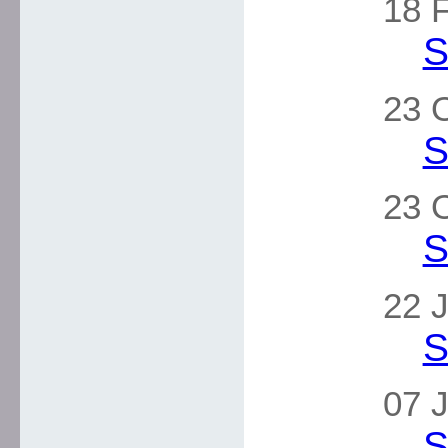
18 F
S
23 
S
23 
S
22 J
S
07 J
S