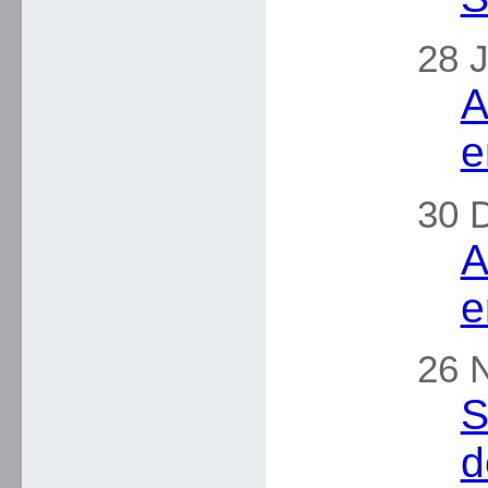
28 J
A
e
30 
A
e
26 
S
d