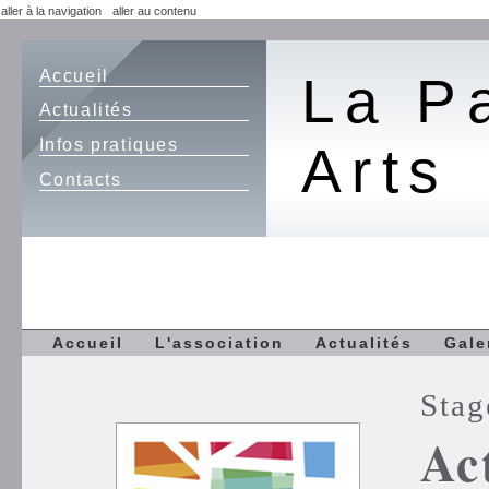
aller à la navigation
aller au contenu
Accueil
La P
Actualités
Infos pratiques
Arts
Contacts
Accueil
L'association
Actualités
Gale
Stag
Ac