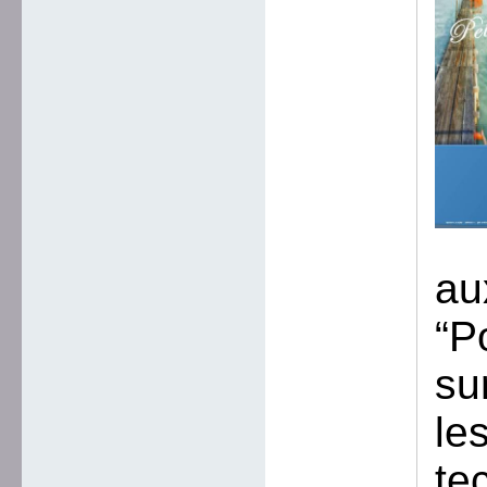
au
“P
su
le
te