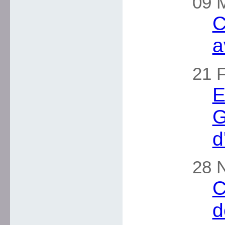
09 M
C
a
21 F
E
G
d
28 
C
d