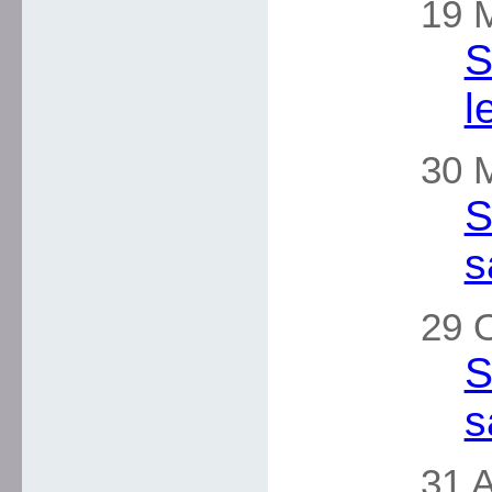
19 M
S
l
30 
S
s
29 
S
s
31 A