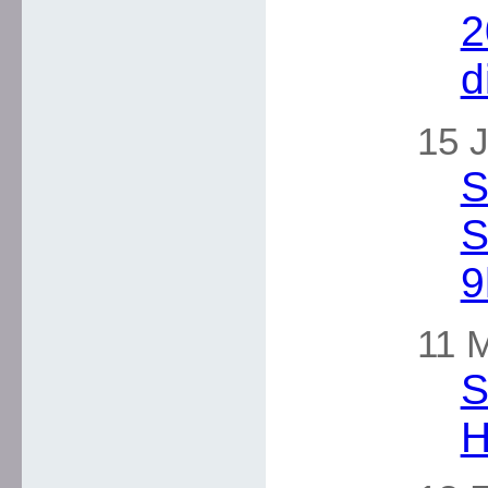
2
d
15 J
S
S
9
11 
S
H