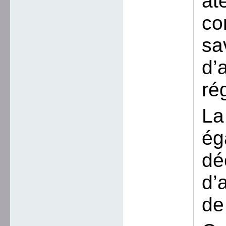
at
co
sa
d’
ré
La
ég
dé
d’
de