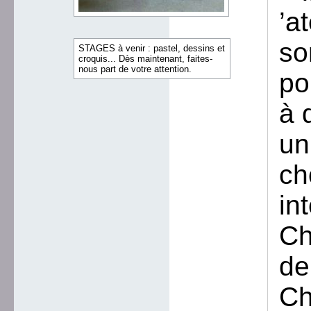
’a
so
STAGES à venir : pastel, dessins et
croquis... Dès maintenant, faites-
nous part de votre attention.
po
à 
un
ch
in
Ch
de
Ch