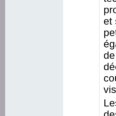
pr
et
pe
ég
de
dé
co
vi
Le
de