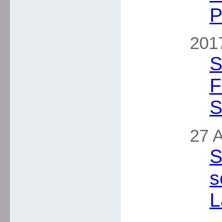
P
2017
S
F
S
27 A
S
s
L