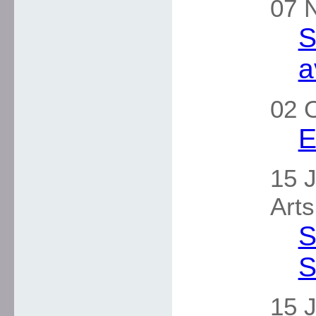
07 
S
a
02 
E
15 J
Arts
S
S
15 J