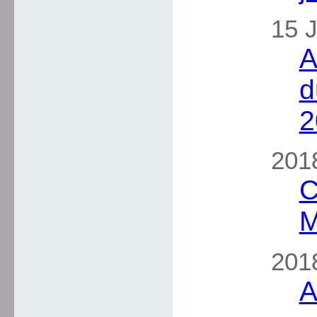
15 J
A
d
2
2018
C
M
2018
A