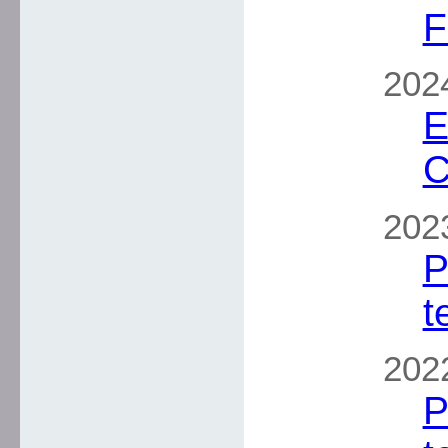
F
2024
E
C
202
P
t
202
P