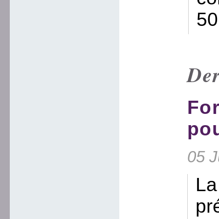
50
Der
Fo
pou
05 J
La
pr