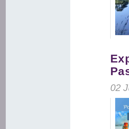
Exp
Pas
02 J