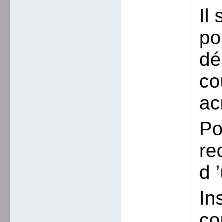
Il
po
dé
co
ac
Po
re
d 
In
co