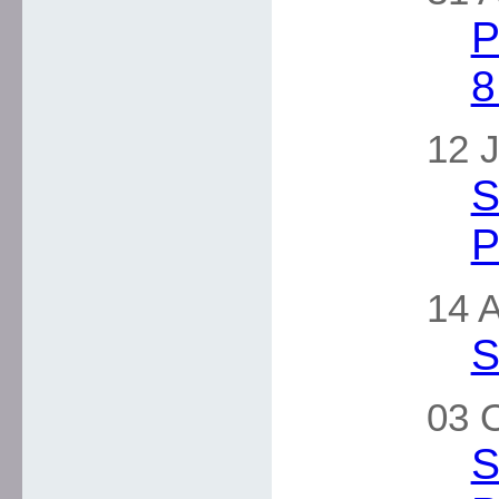
P
8
12 J
S
P
14 A
S
03 O
S