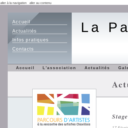
aller à la navigation
aller au contenu
Accueil
La Pa
Actualités
Infos pratiques
Contacts
Accueil
L'association
Actualités
Gal
Act
Stage
17 Févri