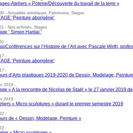
ages-Ateliers « Poterie/Découverte du travail de la terre »
0 - Actualités artistiques, Patrimoine, Stages
AGE ‘Peinture aborigène’
1 - Nos activités, Stages
age ‘ Simon Hantaï ’
31 -
sioConférences sur l’Histoire de l’Art avec Pascale Wirth, profe
17 -
AGE ‘Peinture aborigène‘
17 -
urs d’Arts plastiques 2019-2020 de Dessin, Modelage, Peintur
er 2019 -
age « A la rencontre de Nicolas de Staël » le 27 janvier 2019 d
er 2019 -
eliers « Micro sculptures » durant le premier semestre 2019
22 -
urs de « Dessin, Modelage, Peinture »
22 -
elier « Micro sculptures »