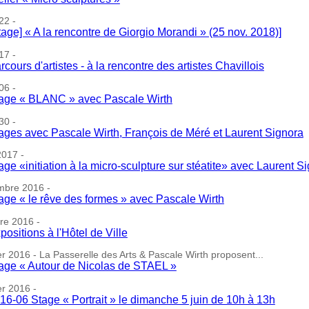
22 -
tage] « A la rencontre de Giorgio Morandi » (25 nov. 2018)]
17 -
rcours d'artistes - à la rencontre des artistes Chavillois
06 -
age « BLANC » avec Pascale Wirth
30 -
ages avec Pascale Wirth, François de Méré et Laurent Signora
2017 -
age «initiation à la micro-sculpture sur stéatite» avec Laurent S
mbre 2016 -
age « le rêve des formes » avec Pascale Wirth
re 2016 -
positions à l'Hôtel de Ville
r 2016 - La Passerelle des Arts & Pascale Wirth proposent...
age « Autour de Nicolas de STAEL »
er 2016 -
16-06 Stage « Portrait » le dimanche 5 juin de 10h à 13h