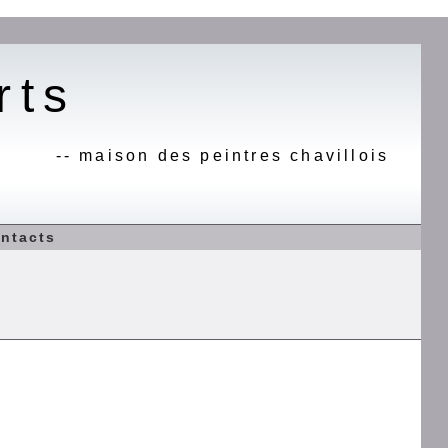
rts
-- maison des peintres chavillois
ntacts