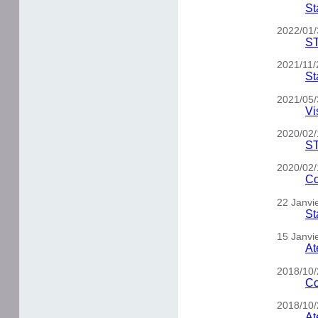
St
2022/01/3
ST
2021/11/2
St
2021/05/
Vi
2020/02/
ST
2020/02/
Co
22 Janvi
St
15 Janvi
At
2018/10/
Co
2018/10/
At