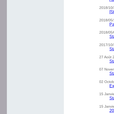
2018/10/
[S
2018/05/
Pa
2018/05/
St
2017/10/
St
27 Août 
St
07 Nove
St
02 Octob
Ex
15 Janvie
St
15 Janvi
20