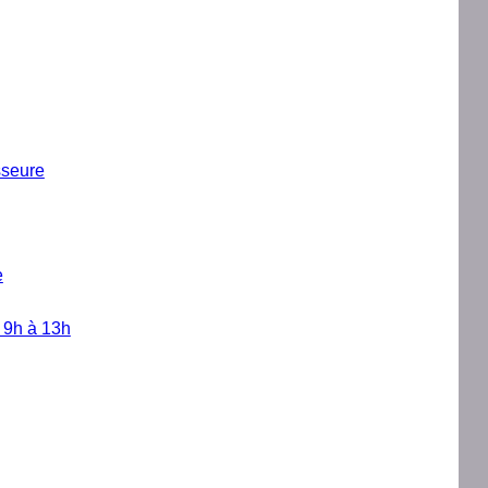
sseure
e
e 9h à 13h