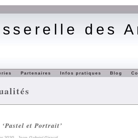
sserelle des A
eries
Partenaires
Infos pratiques
Blog
Co
ualités
 ‘Pastel et Portrait’
er 2020 - Jean-Gabriel Giraud