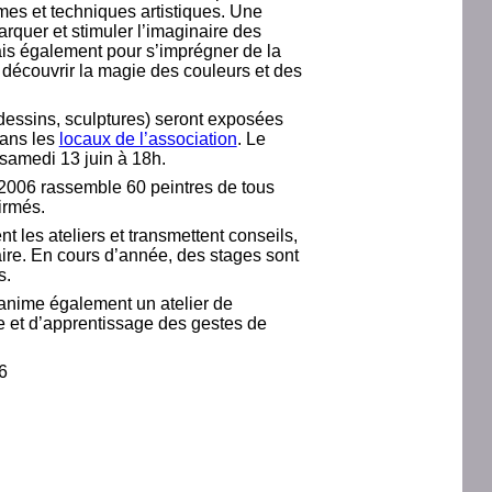
rmes et techniques artistiques. Une
quer et stimuler l’imaginaire des
ais également pour s’imprégner de la
t découvrir la magie des couleurs et des
dessins, sculptures) seront exposées
dans les
locaux de l’association
. Le
 samedi 13 juin à 18h.
 2006 rassemble 60 peintres de tous
irmés.
t les ateliers et transmettent conseils,
aire. En cours d’année, des stages sont
s.
 anime également un atelier de
e et d’apprentissage des gestes de
6