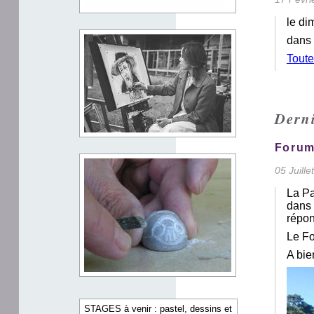
le di
dans 
Toute
Derni
Forum
05 Juill
La Pa
dans 
répon
Le Fo
A bie
STAGES à venir : pastel, dessins et