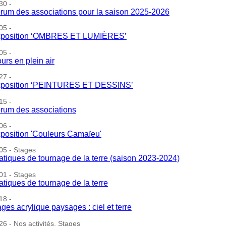
30 -
rum des associations pour la saison 2025-2026
05 -
position ‘OMBRES ET LUMIÈRES’
05 -
urs en plein air
27 -
position ‘PEINTURES ET DESSINS’
15 -
rum des associations
06 -
position 'Couleurs Camaïeu'
05 - Stages
atiques de tournage de la terre (saison 2023-2024)
01 - Stages
atiques de tournage de la terre
18 -
ages acrylique paysages : ciel et terre
6 - Nos activités, Stages